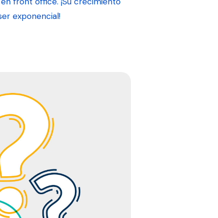
n front office. ¡Su crecimiento
ser exponencial!