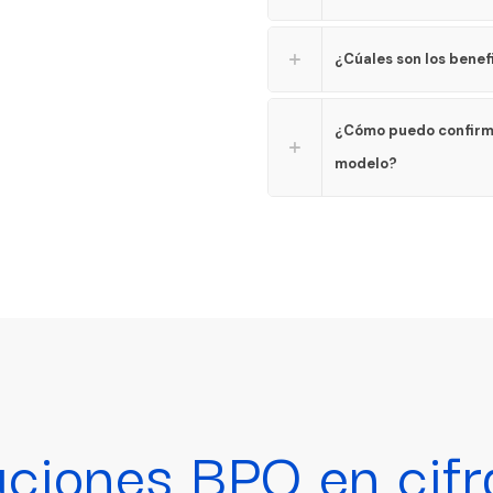
¿Cúales son los benef
¿Cómo puedo confirma
modelo?
uciones BPO en cifr