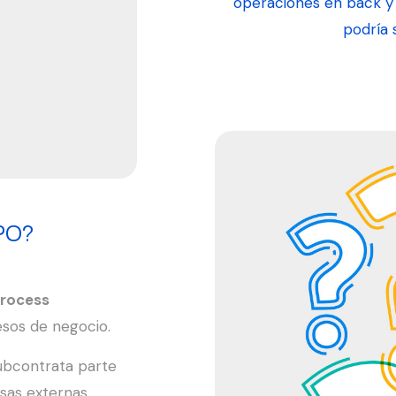
operaciones en back y e
podría 
BPO?
Process
esos de negocio.
ubcontrata parte
sas externas.