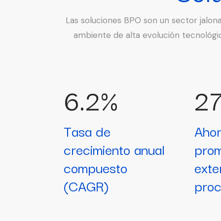
Las soluciones BPO son un sector jalon
ambiente de alta evolución tecnológic
6.2%
2
Tasa de
Ahor
crecimiento anual
prom
compuesto
exte
(CAGR)
pro